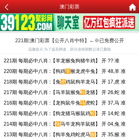
澳门彩票
221期:澳门彩票【公开八肖中特】←※已免费公开
温馨提示:为了提高网速，部分连错期数记录已删除
221期 每期必中八肖 :【羊龙猴兔狗猪牛鸡】 开 ?? 准
220期 每期必中八肖 :【狗鸡
羊
猴龙虎牛兔】 开 48,羊 准
218期 每期必中八肖 :【兔
虎
鸡鼠狗羊龙马】 开 17,虎 准
217期 每期必中八肖 :【马羊鼠猴兔
蛇
龙猪】 开 26,蛇 准
216期 每期必中八肖 :【龙狗鼠牛兔
马
虎蛇】 开 37,马 准
215期 每期必中八肖 :【狗龙猪马猴鼠鸡
蛇
】 开 14,蛇 准
214期 每期必中八肖 :【
兔
马牛龙狗羊鼠猪】 开 04,兔 准
213期 每期必中八肖 :【狗羊兔鸡蛇虎马
猴
】 开 35,猴 准