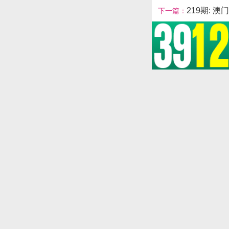
219期:
下一篇：