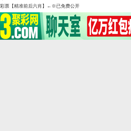
 澳门彩票【精准前后六肖】←※已免费公开