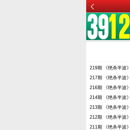
219期 《绝杀半波》 
217期 《绝杀半波》 
216期 《绝杀半波》 
214期 《绝杀半波》 
213期 《绝杀半波》 
212期 《绝杀半波》 
211期 《绝杀半波》 