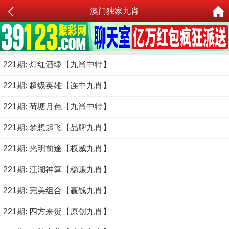
澳门独家九肖
221期: 灯红酒绿【九肖中特】
221期: 超级英雄【连中九肖】
221期: 荷塘月色【九肖中特】
221期: 梦想起飞【品牌九肖】
221期: 光明前途【权威九肖】
221期: 江湖神算【稳赚九肖】
221期: 完美组合【赢钱九肖】
221期: 四方来贺【原创九肖】