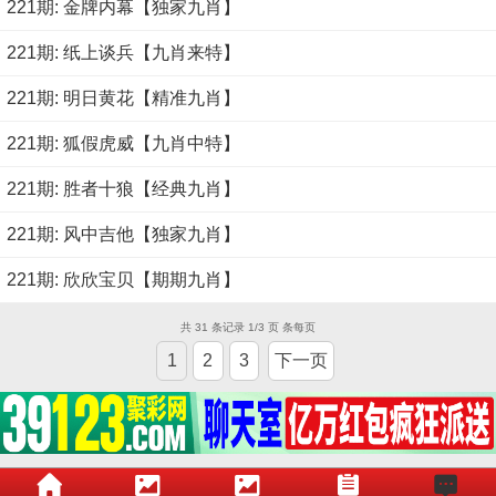
221期: 金牌内幕【独家九肖】
221期: 纸上谈兵【九肖来特】
221期: 明日黄花【精准九肖】
221期: 狐假虎威【九肖中特】
221期: 胜者十狼【经典九肖】
221期: 风中吉他【独家九肖】
221期: 欣欣宝贝【期期九肖】
共 31 条记录 1/3 页 条每页
1
2
3
下一页