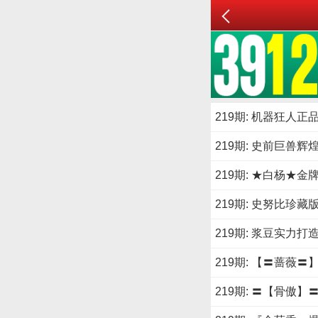
219期: 机器狂人
219期: 史前巨兽
219期: ★白杨★
219期: 史努比珍
219期: 浆豆实力
219期: 【〓蔷薇
219期: 〓【骨傲