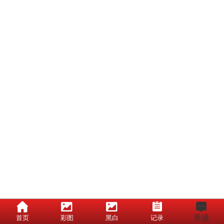
香港
首页
彩图
黑白
记录