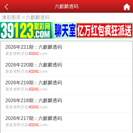
六麒麟透码
澳彩图库
> 六麒麟透码
2026年221期：六麒麟透码
更多资料尽在
43241
.com
2026年220期：六麒麟透码
更多资料尽在
43241
.com
2026年219期：六麒麟透码
更多资料尽在
43241
.com
2026年218期：六麒麟透码
更多资料尽在
43241
.com
2026年217期：六麒麟透码
更多资料尽在
43241
.com