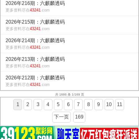
2026年216期：六麒麟透码
更多资料尽在
43241
.com
2026年215期：六麒麟透码
更多资料尽在
43241
.com
2026年214期：六麒麟透码
更多资料尽在
43241
.com
2026年213期：六麒麟透码
更多资料尽在
43241
.com
2026年212期：六麒麟透码
更多资料尽在
43241
.com
共 1686 条 1/169 页
1
2
3
4
5
6
7
8
9
10
11
下一页
169