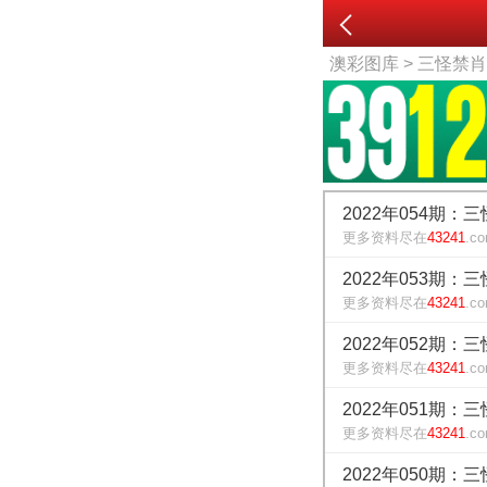
澳彩图库
> 三怪禁
2022年054期：
更多资料尽在
43241
.c
2022年053期：
更多资料尽在
43241
.c
2022年052期：
更多资料尽在
43241
.c
2022年051期：
更多资料尽在
43241
.c
2022年050期：