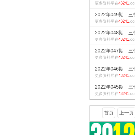
更多资料尽在
43241
.c
2022年049期：
更多资料尽在
43241
.c
2022年048期：
更多资料尽在
43241
.c
2022年047期：
更多资料尽在
43241
.c
2022年046期：
更多资料尽在
43241
.c
2022年045期：
更多资料尽在
43241
.c
首页
上一页