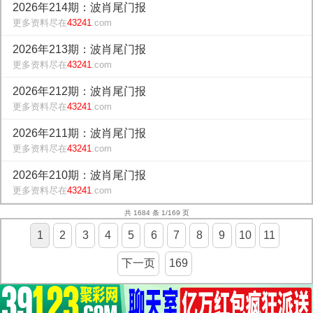
2026年214期：波肖尾门报
更多资料尽在
43241
.com
2026年213期：波肖尾门报
更多资料尽在
43241
.com
2026年212期：波肖尾门报
更多资料尽在
43241
.com
2026年211期：波肖尾门报
更多资料尽在
43241
.com
2026年210期：波肖尾门报
更多资料尽在
43241
.com
共 1684 条 1/169 页
1
2
3
4
5
6
7
8
9
10
11
下一页
169