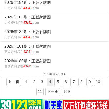
2026年184期：正版射牌图
更多资料尽在
43241
.com
2026年183期：正版射牌图
更多资料尽在
43241
.com
2026年182期：正版射牌图
更多资料尽在
43241
.com
2026年181期：正版射牌图
更多资料尽在
43241
.com
2026年180期：正版射牌图
更多资料尽在
43241
.com
共 1684 条 4/169 页
上一页
1
2
3
4
5
6
7
8
9
10
11
下一页
169