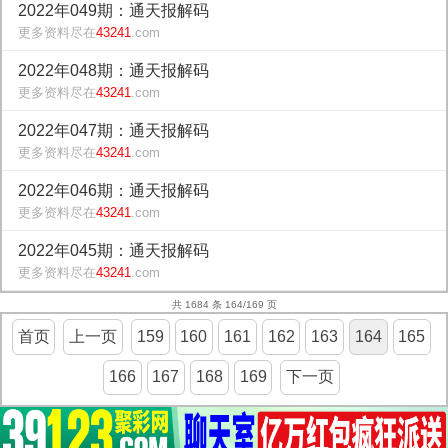
2022年049期：通天报解码
更多资料尽在
43241
.com
2022年048期：通天报解码
更多资料尽在
43241
.com
2022年047期：通天报解码
更多资料尽在
43241
.com
2022年046期：通天报解码
更多资料尽在
43241
.com
2022年045期：通天报解码
更多资料尽在
43241
.com
共 1684 条 164/169 页
首页
上一页
159
160
161
162
163
164
165
166
167
168
169
下一页