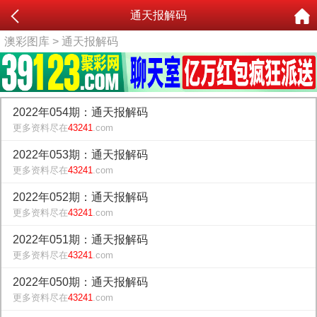
通天报解码
澳彩图库
> 通天报解码
2022年054期：通天报解码
更多资料尽在
43241
.com
2022年053期：通天报解码
更多资料尽在
43241
.com
2022年052期：通天报解码
更多资料尽在
43241
.com
2022年051期：通天报解码
更多资料尽在
43241
.com
2022年050期：通天报解码
更多资料尽在
43241
.com