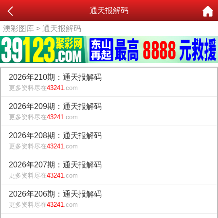
通天报解码
澳彩图库
> 通天报解码
2026年210期：通天报解码
更多资料尽在
43241
.com
2026年209期：通天报解码
更多资料尽在
43241
.com
2026年208期：通天报解码
更多资料尽在
43241
.com
2026年207期：通天报解码
更多资料尽在
43241
.com
2026年206期：通天报解码
更多资料尽在
43241
.com