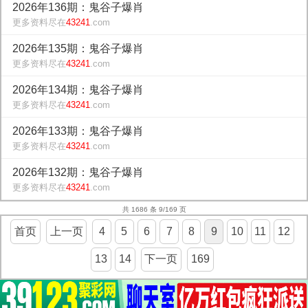
2026年136期：鬼谷子爆肖
更多资料尽在
43241
.com
2026年135期：鬼谷子爆肖
更多资料尽在
43241
.com
2026年134期：鬼谷子爆肖
更多资料尽在
43241
.com
2026年133期：鬼谷子爆肖
更多资料尽在
43241
.com
2026年132期：鬼谷子爆肖
更多资料尽在
43241
.com
共 1686 条 9/169 页
首页
上一页
4
5
6
7
8
9
10
11
12
13
14
下一页
169