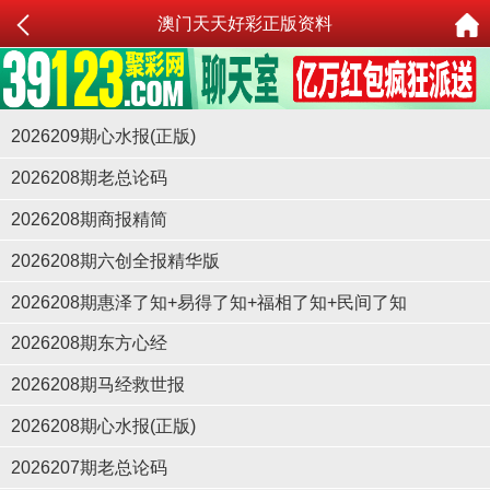
澳门天天好彩正版资料
2026209期心水报(正版)
2026208期老总论码
2026208期商报精简
2026208期六创全报精华版
2026208期惠泽了知+易得了知+福相了知+民间了知
2026208期东方心经
2026208期马经救世报
2026208期心水报(正版)
2026207期老总论码