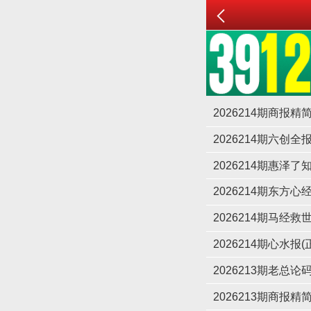
2026214期商报精
2026214期六创全
2026214期惠泽
2026214期东方心
2026214期马经救
2026214期心水报(
2026213期老总论
2026213期商报精