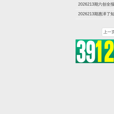
2026213期六创全
2026213期惠泽
上一